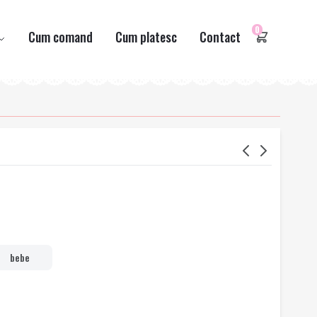
0
Cum comand
Cum platesc
Contact
bebe