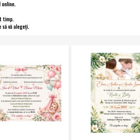
 online.
t timp.
 să vă alegeţi.