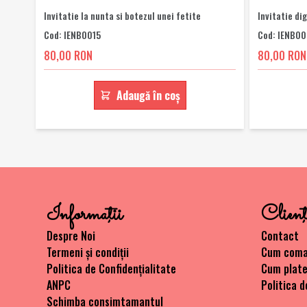
Invitatie la nunta si botezul unei fetite
Invitatie di
Cod: IENB0015
Cod: IENB0
80,00 RON
80,00 RON
Adaugă în coș
Informaţii
Clienţ
Despre Noi
Contact
Termeni și condiții
Cum com
Politica de Confidențialitate
Cum plat
ANPC
Politica d
Schimba consimtamantul