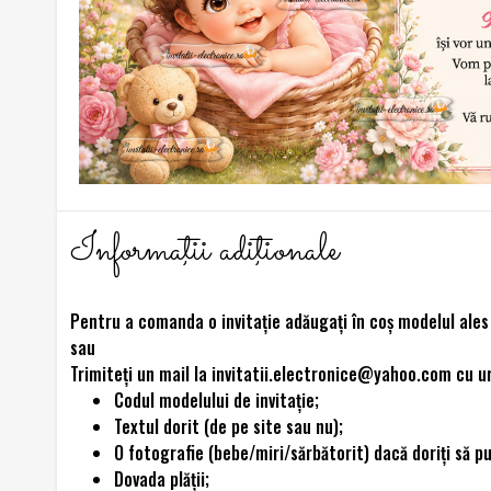
Informaţii adiţionale
Pentru a comanda o invitație adăugați în coș modelul ales ș
sau
Trimiteţi un mail la invitatii.electronice@yahoo.com cu u
Codul modelului de invitaţie;
Textul dorit (de pe site sau nu);
O fotografie (bebe/miri/sărbătorit) dacă doriți să p
Dovada plăţii;