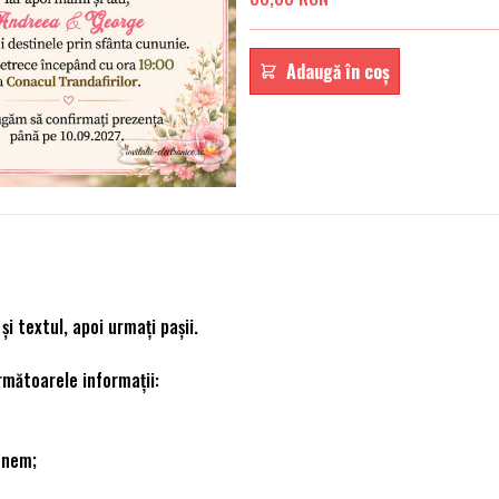
Adaugă în coș
i textul, apoi urmați pașii.
rmătoarele informaţii:
unem;