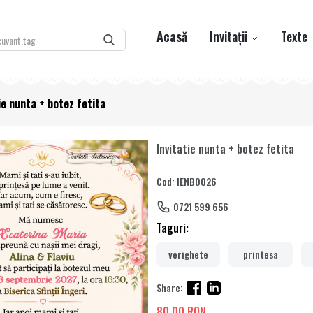
Acasă
Invitații
Texte
ie nunta + botez fetita
Invitatie nunta + botez fetita
Cod: IENB0026
0721 599 656
Taguri:
verighete
printesa
Share:
80,00 RON