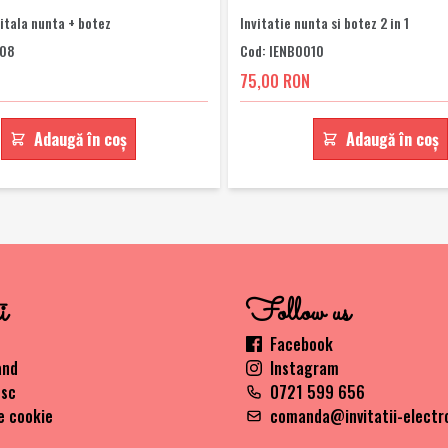
gitala nunta + botez
Invitatie nunta si botez 2 in 1
008
Cod: IENB0010
75,00 RON
Adaugă în coș
Adaugă în coș
i
Follow us
Facebook
and
Instagram
esc
0721 599 656
e cookie
comanda@invitatii-electr