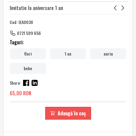
Invitatie la aniversare 1 an
Cod: IEA0030
0721 599 656
Taguri:
flori
1 an
auriu
bebe
Share:
65,00 RON
Adaugă în coș