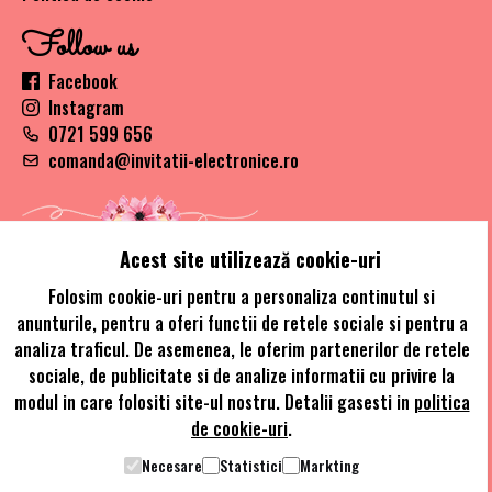
Follow us
Facebook
Instagram
0721 599 656
comanda@invitatii-electronice.ro
Acest site utilizează cookie-uri
Folosim cookie-uri pentru a personaliza continutul si
anunturile, pentru a oferi functii de retele sociale si pentru a
© Copywrite 2021 - Invitatii Electronice designed by Alaskan
analiza traficul. De asemenea, le oferim partenerilor de retele
Global Network
sociale, de publicitate si de analize informatii cu privire la
modul in care folositi site-ul nostru. Detalii gasesti in
politica
de cookie-uri
.
Necesare
Statistici
Markting