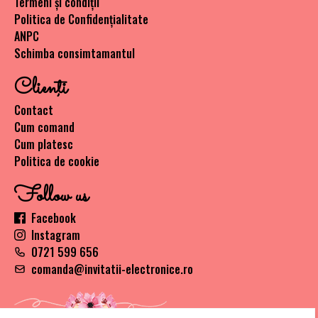
Termeni și condiții
Politica de Confidențialitate
ANPC
Schimba consimtamantul
Clienţi
Contact
Cum comand
Cum platesc
Politica de cookie
Follow us
Facebook
Instagram
0721 599 656
comanda@invitatii-electronice.ro