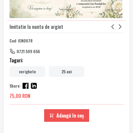
Invitatie la nunta de argint
Cod: IEN0078
0721 599 656
Taguri:
verighete
25 ani
Share:
75,00 RON
Adaugă în coș