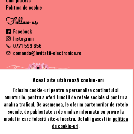
Cum platesc
Politica de cookie
Follow us
Facebook
Instagram
0721 599 656
comanda@invitatii-electronice.ro
Acest site utilizează cookie-uri
Folosim cookie-uri pentru a personaliza continutul si
anunturile, pentru a oferi functii de retele sociale si pentru a
© Copywrite 2021 - Invitatii Electronice designed by Alaskan
analiza traficul. De asemenea, le oferim partenerilor de retele
Global Network
sociale, de publicitate si de analize informatii cu privire la
modul in care folositi site-ul nostru. Detalii gasesti in
politica
de cookie-uri
.